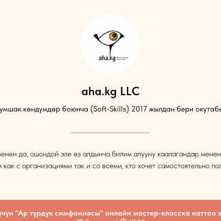
aha.kg LLC
умшак көндүмдөр боюнча (Soft-Skills) 2017 жылдан бери окутаб
енен да, ошондой эле өз алдынча билим алууну каалагандар менен
как с организациями так и со всеми, кто хочет самостоятельно по
үчүн "Ар түрдүк симфониясы" онлайн мастер-класска каттоо