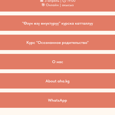
📅 3-апрель | 🕛 19:00
🎯 Онлайн | акысыз
"Өзүн өзү өнүктүрүү" курска катталлуу
Курс "Осознанное родительство"
О нас
About aha.kg
WhatsApp