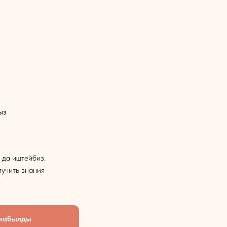
ыз
 да иштейбиз.
лучить знания
 жабылды