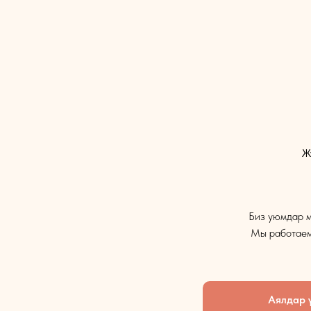
Ж
Биз уюмдар м
Мы работаем 
Аялдар 