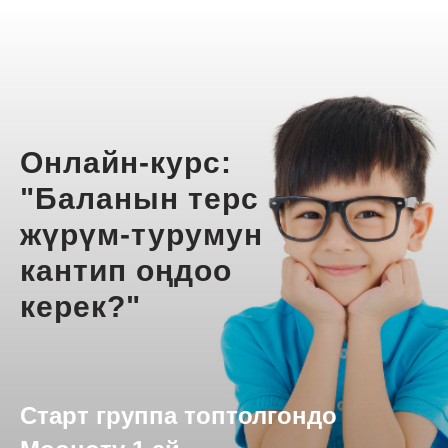
Онлайн-курс:
"Баланын терс
жүрүм-турумун
кантип оңдоо
керек?"
Старт группа топтолгондо