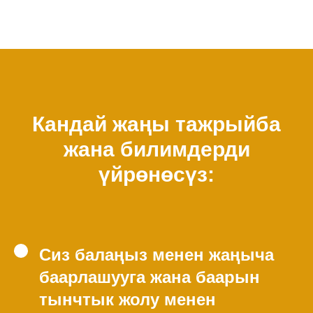
Кандай жаңы тажрыйба
жана билимдерди
үйрөнөсүз:
Сиз балаңыз менен жаңыча
баарлашууга жана баарын
тынчтык жолу менен