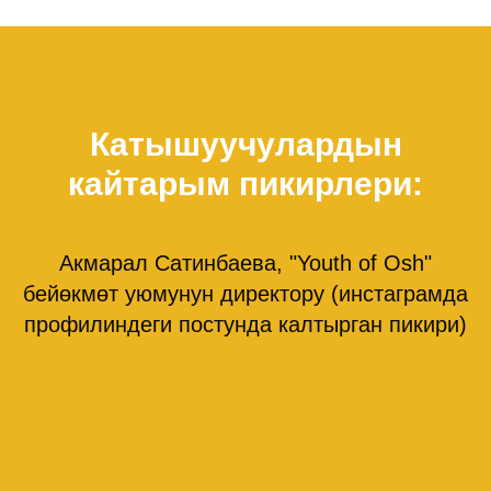
Катышуучулардын
кайтарым пикирлери:
Акмарал Сатинбаева, "Youth of Osh"
бейөкмөт уюмунун директору (инстаграмда
профилиндеги постунда калтырган пикири)