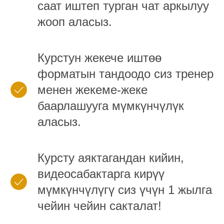
саат иштеп турган чат аркылуу
жооп аласыз.
Курстун жекече иштөө
форматын тандоодо сиз тренер
менен жекеме-жеке
баарлашууга мүмкүнчүлүк
аласыз.
Курсту аяктагандан кийин,
видеосабактарга кирүү
мүмкүнчүлүгү сиз үчүн 1 жылга
чейин чейин сакталат!