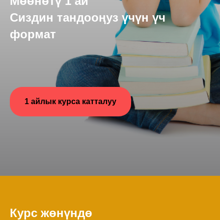
Мөөнөтү 1 ай
Сиздин тандооңуз үчүн үч
формат
1 айлык курса катталуу
Курс жөнүндө