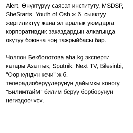
Alert, Өнүктүрүү саясат институту, MSDSP,
SheStarts, Youth of Osh ж.б. сыяктуу
жергиликтүү жана эл аралык уюмдарга
корпоративдик заказдардын алкагында
окутуу боюнча чоң тажрыйбасы бар.
Чолпон Бекболотова aha.kg эксперти
катары Азаттык, Sputnik, Next TV, Bilesinbi,
"Оор күндүн кечи" ж.б.
телерадиоберүүлөрүнүн дайымкы коногу.
"БилимтайМ"
билим берүү борборунун
негиздөөчүсү.