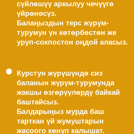
сүйлөшүү аркылуу чечүүгө
үйрөнөсүз.
Балаңыздын терс жүрүм-
турумун үн көтөрбөстөн же
уруп-сокпостон оңдой аласыз.
Курстун жүрүшүндө сиз
баланын жүрүм-турумунда
жакшы өзгөрүүлөрдү байкай
баштайсыз.
Балдарыңыз мурда баш
тарткан үй жумуштарын
жасоого көнүп калышат.