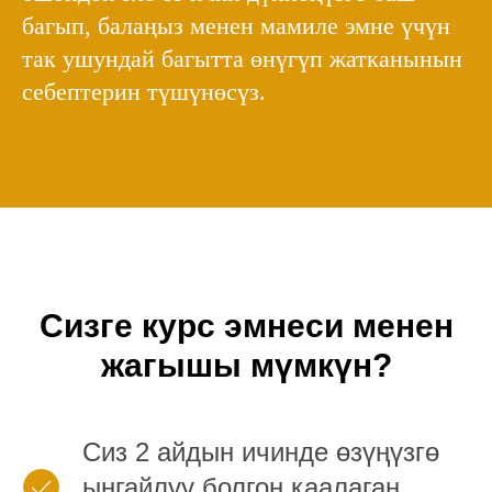
багып, балаңыз менен мамиле эмне үчүн
так ушундай багытта өнүгүп жатканынын
себептерин түшүнөсүз.
Сизге курс эмнеси менен
жагышы мүмкүн?
Сиз 2 айдын ичинде өзүңүзгө
ыңгайлуу болгон каалаган