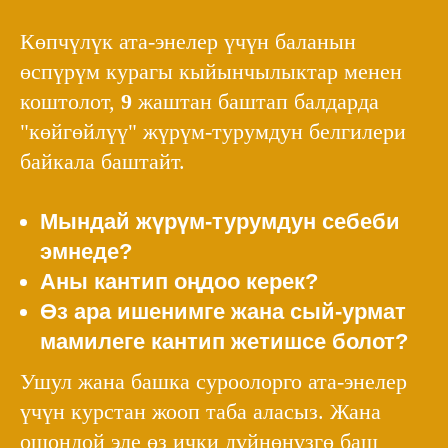
Көпчүлүк ата-энелер үчүн баланын
өспүрүм курагы кыйынчылыктар менен
коштолот,
9
жаштан баштап балдарда
"көйгөйлүү" жүрүм-турумдун белгилери
байкала баштайт.
Мындай жүрүм-турумдун себеби
эмнеде?
Аны кантип оңдоо керек?
Өз ара ишенимге жана сый-урмат
мамилеге кантип жетишсе болот?
Ушул жана башка суроолорго ата-энелер
үчүн курстан жооп таба аласыз. Жана
ошондой эле өз ички дүйнөңүзгө баш