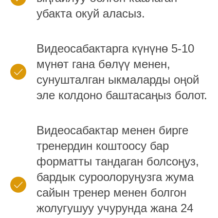
убакта окуй аласыз.
Видеосабактарга күнүнө 5-10
мүнөт гана бөлүү менен,
сунушталган ыкмаларды оңой
эле колдоно баштасаңыз болот.
Видеосабактар ​​менен бирге
тренердин коштоосу бар
форматты тандаган болсоңуз,
бардык суроолоруңузга жума
сайын тренер менен болгон
жолугушуу учурунда жана 24