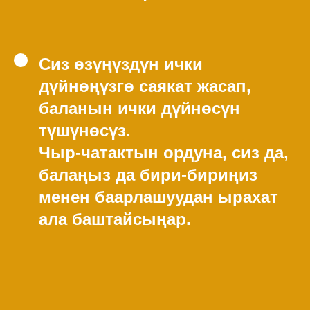
Сиз өзүңүздүн ички
дүйнөңүзгө саякат жасап,
баланын ички дүйнөсүн
түшүнөсүз.
Чыр-чатактын ордуна, сиз да,
балаңыз да бири-бириңиз
менен баарлашуудан ырахат
ала баштайсыңар.